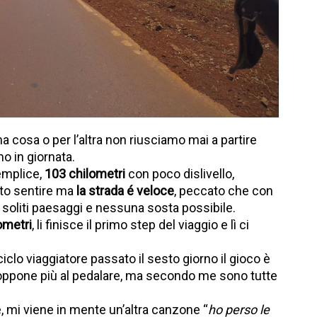
a cosa o per l’altra non riusciamo mai a partire
o in giornata.
semplice,
103 chilometri
con poco dislivello,
bito sentire ma
la strada é veloce
, peccato che con
, soliti paesaggi e nessuna sosta possibile.
ometri
, li finisce il primo step del viaggio e lì ci
 ciclo viaggiatore passato il sesto giorno il gioco è
 si oppone più al pedalare, ma secondo me sono tutte
e, mi viene in mente un’altra canzone “
ho perso le