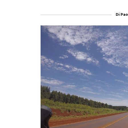
Di
Pao