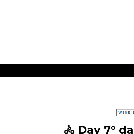
WINE 
🚴 Day 7° da