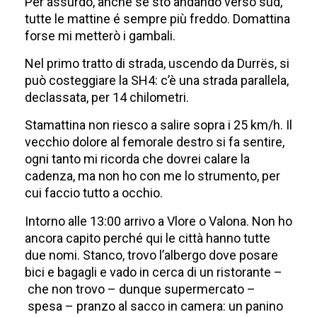
Per assurdo, anche se sto andando verso sud,
tutte le mattine é sempre più freddo. Domattina
forse mi metterò i gambali.
Nel primo tratto di strada, uscendo da Durrës, si
può costeggiare la SH4: c’è una strada parallela,
declassata, per 14 chilometri.
Stamattina non riesco a salire sopra i 25 km/h. Il
vecchio dolore al femorale destro si fa sentire,
ogni tanto mi ricorda che dovrei calare la
cadenza, ma non ho con me lo strumento, per
cui faccio tutto a occhio.
Intorno alle 13:00 arrivo a Vlore o Valona. Non ho
ancora capito perché qui le città hanno tutte
due nomi. Stanco, trovo l’albergo dove posare
bici e bagagli e vado in cerca di un ristorante –
che non trovo – dunque supermercato –
spesa – pranzo al sacco in camera: un panino